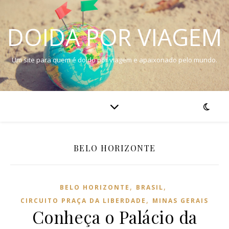
DOIDA POR VIAGEM
Um site para quem é doido por viagem e apaixonado pelo mundo.
BELO HORIZONTE
,
,
BELO HORIZONTE
BRASIL
,
CIRCUITO PRAÇA DA LIBERDADE
MINAS GERAIS
Conheça o Palácio da