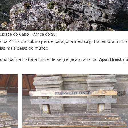
 Cidade do Cabo – África do Sul
da África do Sul, só perde para Johannesburg. Ela lembra muito
das mais belas do mundo.
undar na história triste de segregação racial do
Apartheid
, q