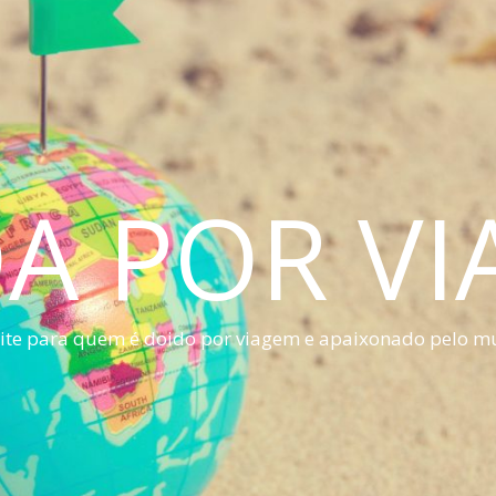
A POR V
ite para quem é doido por viagem e apaixonado pelo m