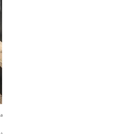
da
tá