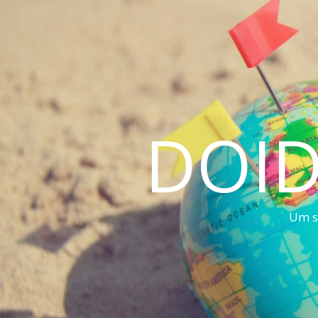
DOID
Um s