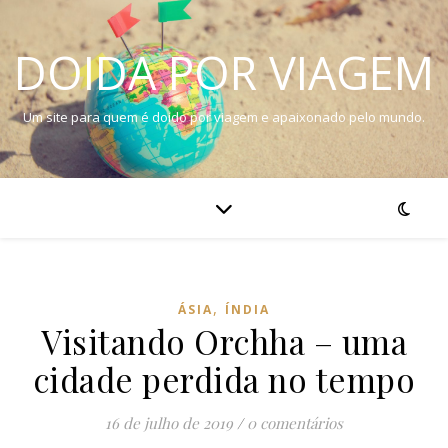
DOIDA POR VIAGEM
Um site para quem é doido por viagem e apaixonado pelo mundo.
,
ÁSIA
ÍNDIA
Visitando Orchha – uma
cidade perdida no tempo
16 de julho de 2019
/
0 comentários